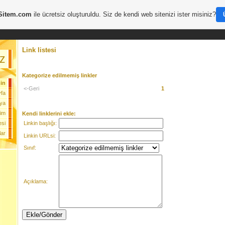
Sitem.com
ile ücretsiz oluşturuldu. Siz de kendi web sitenizi ister misiniz?
Link listesi
iz
Kategorize edilmemiş linkler
in
<-Geri
1
fa
ya
şim
Kendi linklerini ekle:
Linkin başlığı:
esi
lar
Linkin URLsi:
Sınıf:
Açıklama: