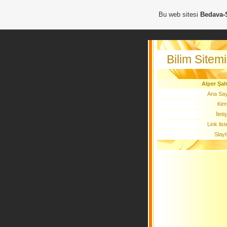
Bu web sitesi
Bedava-
Bilim Sitem
Alper Şah
Ana Say
Kim
İleti
Link list
Slayt