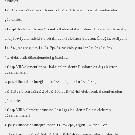
hidrojen
1s
, lityum 1s
2s
ve sodyum 1s
2s
2p
3s
elektronik düzenlemeleri
1
2
1
2
2
6
1
gösterirler.
• Grup
IIA
elementlerine
"toprak alkali metalleri"
denir. Bu elementlerin dış
enerji seviyelerindeki
s
orbitalinde
iki
elektron bulunur. Örneğin,
berilyum
1s
2s
, magnezyum 1s
2s
2p
3s
ve kalsiyum 1s
2s
2p
3s
3p
2
2
2
2
6
2
2
2
6
2
6
4s
elektronik düzenlemeleri gösterirler.
2
• Grup
VIIA
elementlerine
"halojenler"
denir. Bunların en dış elektron
düzenlemeleri
s
p
şeklindedir. Örneğin,
flor 1s
2s
2p
,
klor 1s
2s
2p
2
5
2
2
5
2
2
6
3s
3p
ve brom
1s
2s
2p
3s
3p6 3d
4s
4p
elektronik düzenlemeleri
2
5
2
2
6
2
10
2
5
gösterirler.
• Grup
VIIIA
elementlerine ise
" asal gazlar"
denir. En dış elektron
düzenlenmeleri
s
p
şeklindedir. Örneğin,
neon 1s
2s
2p
,
argon 1s
2s
p
3s
2
6
2
2
6
2
2
6
2
3p
ve
kripton 1s
2s
2p
3s
3p
3d
4s
4p
düzenlemeleri gösterirler.
6
2
2
6
2
6
10
2
6