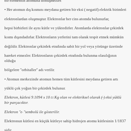
bir elementin atomuna
dönüşmezler.
• Her atomun dış kısmını meydana getiren bir eksi ( negatif) elektrik birimleri
elektronlardan
oluşmuştur. Elektronlar her cins atomda bulunurlar,
hepsi birbirleri ile
aynı kütle
ve
yüktedirler.
Atomlarda elektronlar çekirdek
kısmı dışındadırlar. Elektronların yerlerini tam olarak tespit etmek mümkün
değildir. Elektronlar çekirdek etrafında sabit bir yol veya yörünge üzerinde
hareket etmezler. Elektronların çekirdek etrafında bulunma olasılığının
olduğu
bölgelere "
orbitaller"
adı verilir.
• Atomun merkezinde atomun hemen
tüm kütlesini
meydana getiren artı
yüklü çok yoğun bir
çekirdek
bulunur.
Elektron
, kütlesi
9.1094 x 10
Kg
olan ve elektriksel olarak (-)
eksi
yüklü
-31
bir parçacıktır.
Elektron
"e
"
sembolü ile gösterilir.
-
Elektronun kütlesi
en küçük kütleye sahip
hidrojen
atomu kütlesinin
1/1837
sidir.