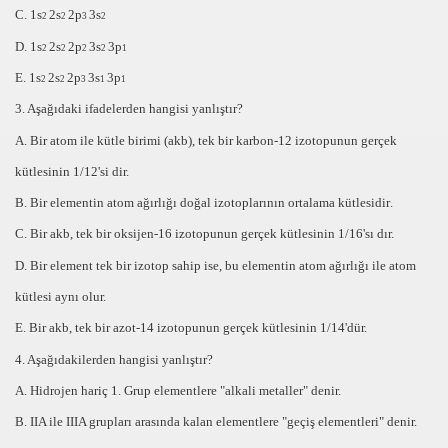
C. 1s
2s
2p
3s
2
2
3
2
D. 1s
2s
2p
3s
3p
2
2
2
2
1
E. 1s
2s
2p
3s
3p
2
2
3
1
1
3. Aşağıdaki ifadelerden hangisi yanlıştır?
A. Bir atom ile kütle birimi (
akb
), tek bir
karbon-12
izotopunun gerçek
kütlesinin
1/12'
si dir.
B. Bir elementin
atom ağırlığı
doğal izotoplarının
ortalama kütlesidir
.
C. Bir
akb,
tek bir
oksijen-16
izotopunun gerçek kütlesinin
1/16
'sı dır.
D. Bir element tek bir izotop sahip ise, bu elementin
atom ağırlığı
ile
atom
kütlesi aynı
olur.
E. Bir akb, tek bir azot-14 izotopunun gerçek kütlesinin 1/14'dür.
4. Aşağıdakilerden hangisi yanlıştır?
A. Hidrojen hariç 1. Grup elementlere
"alkali metaller"
denir.
B. IIA ile IIIA grupları arasında kalan elementlere
"geçiş elementleri"
denir.