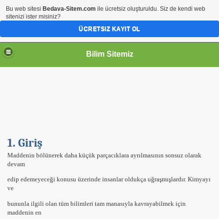
Bu web sitesi
Bedava-Sitem.com
ile ücretsiz oluşturuldu. Siz de kendi web
sitenizi ister misiniz?
ÜCRETSIZ KAYIT OL
Bilim Sitemiz
1. Giriş
Maddenin bölünerek daha küçük parçacıklara ayrılmasının sonsuz olarak
devam
edip edemeyeceği konusu üzerinde insanlar oldukça uğraşmışlardır. Kimyayı
ve
aplamalar
bununla ilgili olan tüm bilimleri tam manasıyla kavrayabilmek için
maddenin en