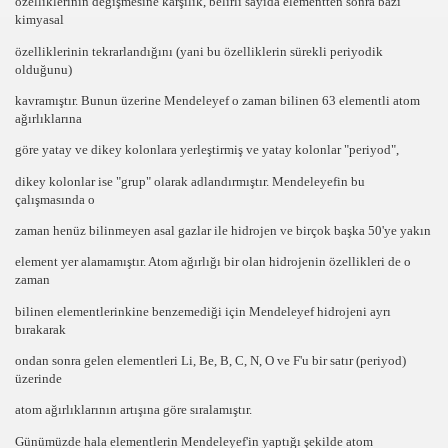
özelliklerinin değişmesine karşılık, belirli sayıda elementten sonra bazı
kimyasal
özelliklerinin t
ekrarlandığını
(yani bu özelliklerin sürekli periyodik
olduğunu)
kavramıştır. Bunun üzerine Mendeleyef o zaman bilinen
63
elementli atom
ağırlıklarına
göre
yatay
ve
dikey
kolonlara yerleştirmiş ve yatay kolonlar
"periyod"
,
dikey kolonlar ise
"grup"
olarak adlandırmıştır. Mendeleyefin bu
çalışmasında o
zaman henüz bilinmeyen
asal
gazlar ile
hidrojen
ve birçok başka 50'ye yakın
element yer alamamıştır. Atom ağırlığı bir olan hidrojenin özellikleri de o
zaman
bilinen elementlerinkine benzemediği için Mendeleyef hidrojeni ayrı
bırakarak
ondan sonra gelen elementleri Li,
Be, B, C, N, O ve F'
u bir satır (periyod)
üzerinde
atom ağırlıklarının artışına
göre sıralamıştır.
Günümüzde hala elementlerin Mendeleyef'in yaptığı şekilde atom