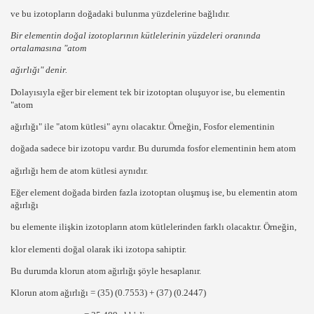
ve bu izotopların doğadaki
bulunma yüzdelerine
bağlıdır.
Bir elementin doğal izotoplarının kütlelerinin yüzdeleri oranında
ortalamasına
"atom
ağırlığı"
denir.
Dolayısıyla eğer bir element
tek
bir
izotoptan
oluşuyor ise, bu elementin
"atom
ağırlığı"
ile
"atom kütlesi" aynı
olacaktır. Örneğin, Fosfor elementinin
doğada sadece
bir
izotopu vardır. Bu durumda fosfor elementinin hem
atom
ağırlığı
hem de
atom kütlesi
aynıdır.
Eğer element doğada
birden fazla izotoptan
oluşmuş ise, bu elementin
atom
ağırlığı
bu elemente ilişkin izotopların
atom kütlelerinden farklı
olacaktır. Örneğin,
klor elementi doğal olarak
iki
izotopa sahiptir.
Bu durumda klorun atom ağırlığı şöyle hesaplanır.
Klorun atom ağırlığı = (35) (0.7553) + (37) (0.2447)