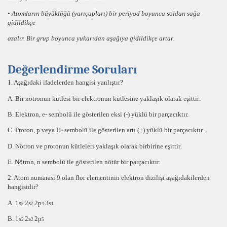
• Atomların
büyüklüğü
(yarıçapları) bir
periyod boyunca
soldan sağa
gidildikçe
azalır.
Bir
grup boyunca
yukarıdan aşağıya gidildikçe
artar
.
Değerlendirme Soruları
1. Aşağıdaki ifadelerden hangisi yanlıştır?
A. Bir
nötronun
kütlesi bir
elektronun kütlesine
yaklaşık olarak
eşittir
.
B.
Elektron,
e- sembolü ile gösterilen
eksi (-) yüklü
bir parçacıktır.
C.
Proton,
p veya H
sembolü ile gösterilen
artı (+) yüklü
bir parçacıktır.
+
D.
Nötro
n ve
protonun
kütleleri yaklaşık olarak birbirine
eşittir
.
E.
Nötron,
n sembolü ile gösterilen
nötür
bir parçacıktır.
2. Atom numarası
9
olan
flor
elementinin elektron dizilişi aşağıdakilerden
hangisidir?
A. 1s
2s
2p
3s
2
2
4
1
B. 1s
2s
2p
2
2
5