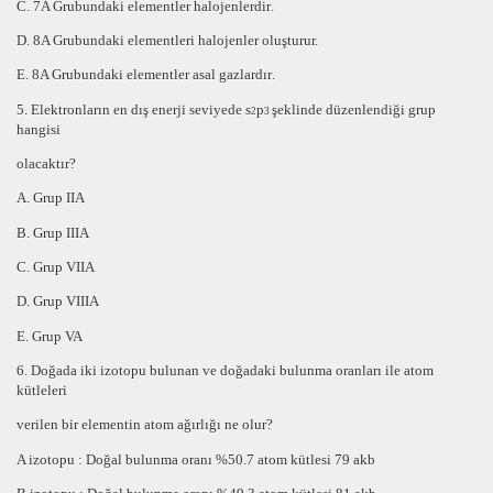
C. 7A Grubundaki elementler
halojenlerdir
.
D. 8A Grubundaki elementleri
halojenler
oluşturur.
E. 8A Grubundaki elementler
asal gazlardır
.
5. Elektronların en dış enerji seviyede s
p
şeklinde düzenlendiği grup
2
3
hangisi
olacaktır?
A. Grup IIA
B. Grup IIIA
C. Grup VIIA
D. Grup VIIIA
E. Grup VA
6. Doğada iki izotopu bulunan ve doğadaki bulunma oranları ile atom
kütleleri
verilen bir elementin atom ağırlığı ne olur?
A izotopu : Doğal bulunma oranı %50.7 atom kütlesi 79 akb