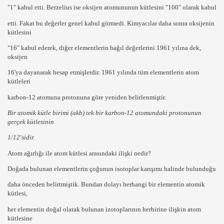
"1"
kabul etti.
Berzelius
ise
oksijen
atomununun kütlesini
"100"
olarak kabul
etti. Fakat bu değerler genel kabul görmedi. Kimyacılar daha sonra
oksijenin
kütlesini
"16"
kabul ederek, diğer elementlerin bağıl değerlerini
1961
yılına dek,
oksijen
16'ya
dayanarak hesap etmişlerdir.
1961
yılında tüm elementlerin atom
kütleleri
karbon-12
atomuna protonuna göre yeniden belirlenmiştir.
Bir
atomik kütle birimi
(akb) tek bir
karbon-12
atomundaki protonunun
gerçek kütlesinin
1/12
'sidir.
Atom ağırlığı ile atom kütlesi arasındaki ilişki nedir?
Doğada bulunan elementlerin çoğunun
isotoplar karışımı
halinde bulunduğu
daha önceden belirtmiştik. Bundan dolayı herhangi bir elementin
atomik
kütlesi,
her elementin doğal olarak bulunan izotoplarının herbirine ilişkin
atom
kütlesine