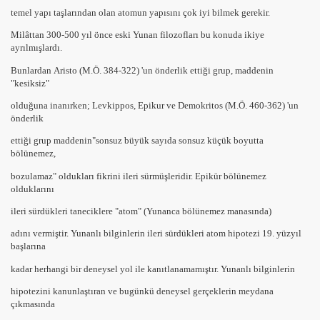
temel yapı taşlarından olan atomun yapısını çok iyi bilmek gerekir.
 Katılar)
Milâttan
300-500
yıl önce eski Yunan filozofları bu konuda ikiye
ayrılmışlardı.
Bunlardan
Aristo
(M.Ö. 384-322) 'un önderlik ettiği grup, maddenin
"kesiksiz"
olduğuna inanırken;
Levkippos
,
Epikur
ve
Demokritos
(M.Ö. 460-362) 'un
önderlik
ettiği grup maddenin
"sonsuz büyük sayıda sonsuz küçük boyutta
bölünemez
,
bozulamaz"
oldukları fikrini ileri sürmüşleridir. Epikür bölünemez
olduklarını
ileri sürdükleri taneciklere
"atom"
(Yunanca bölünemez manasında)
adını vermiştir. Yunanlı bilginlerin ileri sürdükleri
atom
hipotezi 19. yüzyıl
başlarına
kadar herhangi bir deneysel yol ile kanıtlanamamıştır. Yunanlı bilginlerin
hipotezini kanunlaştıran ve bugünkü deneysel gerçeklerin meydana
çıkmasında