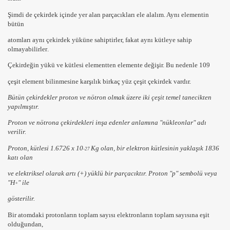
Şimdi de çekirdek içinde yer alan parçacıkları ele alalım. Aynı elementin
bütün
atomları
aynı çekirdek yüküne
sahiptirler, fakat
aynı kütleye sahip
olmayabilirler
.
Çekirdeğin yükü ve kütlesi elementten elemente değişir. Bu nedenle
109
çeşit element bilinmesine karşılık
birkaç
yüz çeşit çekirdek vardır.
Bütün çekirdekler
proton
ve
nötron
olmak üzere iki çeşit temel
tanecikten
yapılmıştır.
Proton ve nötrona çekirdekleri inşa edenler anlamına
"nükleonlar"
adı
verilir.
Proton
, kütlesi 1.6726 x 10
Kg olan, bir elektron kütlesinin yaklaşık
1836
-27
katı olan
ve elektriksel olarak
artı
(+) yüklü bir parçacıktır. Proton "
p"
sembolü veya
"H
"
ile
+
gösterilir.
Bir atomdaki
protonların toplam sayısı elektronların toplam sayısına eşit
olduğundan,