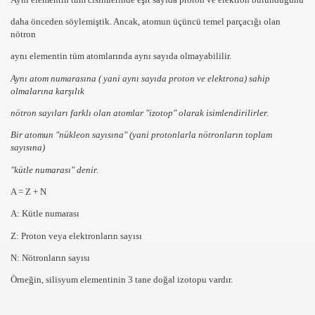
daha önceden söylemiştik. Ancak, atomun üçüncü temel parçacığı olan
nötron
aynı elementin tüm atomlarında
aynı sayıda olmayabililir.
Aynı atom numarasına ( yani
aynı sayıda proton ve elektrona
) sahip
olmalarına karşılık
nötron sayıları farklı
olan atomlar
"izotop"
olarak isimlendirilirler.
Bir atomun
"nükleon sayısına"
(yani
protonlarla nötronların toplam
sayısına
)
"kütle numarası"
denir.
A = Z + N
A: Kütle numarası
Z: Proton veya elektronların sayısı
N: Nötronların sayısı
Örneğin, silisyum elementinin
3
tane doğal izotopu vardır.