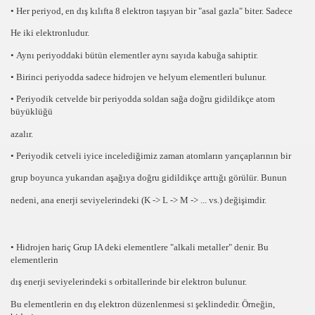
• Her
periyod
, en dış kılıfta
8
elektron taşıyan bir
"asal gazla"
biter. Sadece
He iki elektronludur.
•
Aynı periyoddaki
bütün elementler
aynı sayıda kabuğ
a sahiptir.
•
Birinci periyodda
sadece
hidrojen
ve
helyum
elementleri bulunur.
• Periyodik cetvelde bir
periyodda soldan sağa doğru gidildikçe atom
büyüklüğü
azalır.
• Periyodik cetveli iyice incelediğimiz zaman
atomların yarıçaplarının bir
grup boyunca yukarıdan aşağıya doğru gidildikçe arttığı görülür
. Bunun
nedeni, ana enerji seviyelerindeki
(K
->
L
->
M ­-
>
... vs.) değişimdir.
• Hidrojen hariç Grup
IA
deki elementlere
"alkali metaller"
denir. Bu
elementlerin
dış enerji seviyelerindeki
s
orbitallerinde
bir
elektron bulunur.
Bu elementlerin en dış elektron düzenlenmesi
s
şeklindedir. Örneğin,
1