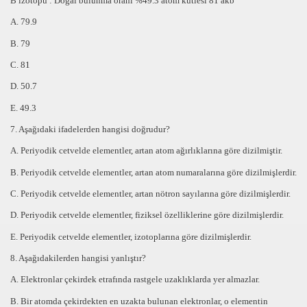
B izotopu : Doğal bulunma oranı %49.3 atom kütlesi 81 akb
A. 79.9
B. 79
C. 81
D. 50.7
E. 49.3
7. Aşağıdaki ifadelerden hangisi doğrudur?
A. Periyodik cetvelde elementler,
artan atom ağırlıklarına
göre dizilmiştir.
B. Periyodik cetvelde elementler,
artan atom numaralarına
göre dizilmişlerdir.
C. Periyodik cetvelde elementler,
artan nötron sayılarına
göre dizilmişlerdir.
D. Periyodik cetvelde elementler,
fiziksel özelliklerine
göre dizilmişlerdir.
E. Periyodik cetvelde elementler,
izotoplarına
göre dizilmişlerdir.
8. Aşağıdakilerden hangisi yanlıştır?
A. Elektronlar çekirdek etrafında rastgele uzaklıklarda yer almazlar.
B. Bir atomda çekirdekten
en uzakta
bulunan elektronlar, o elementin