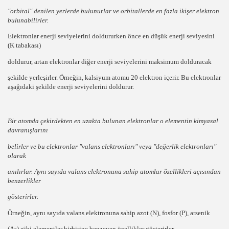
"orbital"
denilen yerlerde bulunurlar ve orbitallerde en fazla i
kişer
elektron
bulunabilirler.
Elektronlar enerji seviyelerini doldururken önce en düşük enerji seviyesini
(K tabakası)
doldurur, artan elektronlar diğer enerji seviyelerini maksimum dolduracak
şekilde yerleşirler.
Örneğin
,
kalsiyum
atomu
20
elektron içerir. Bu elektronlar
aşağıdaki şekilde enerji seviyelerini doldurur.
Bir atomda çekirdekten en uzakta bulunan elektronlar o elementin kimyasal
davranışlarını
belirler ve bu elektronlar "
valans elektronları"
veya "
değerlik elektronları"
olarak
anılırlar. Aynı sayıda valans elektronuna sahip atomlar özellikleri açısından
benzerlikler
gösterirler.
Örneğin
, aynı sayıda valans elektronuna sahip azot
(N)
, fosfor
(P)
, arsenik
(As)
gibi elementler birbirine benzeyen özellikler gösterirler.