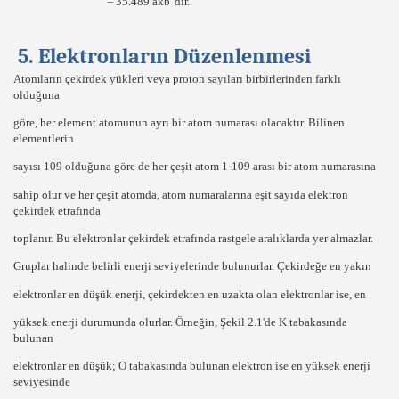
= 35.489 akb' dir.
5. Elektronların Düzenlenmesi
Atomların çekirdek yükleri veya proton sayıları birbirlerinden farklı
olduğuna
göre,
her element atomunun ayrı bir atom numarası
olacaktır. Bilinen
elementlerin
sayısı
109
olduğuna göre de her çeşit atom
1-109
arası bir atom numarasına
sahip olur ve her çeşit atomda, atom numaralarına eşit sayıda elektron
çekirdek etrafında
toplanır. Bu
elektronlar
çekirdek etrafında
rastgele
aralıklarda
yer almazlar.
Gruplar halinde belirli enerji seviyelerinde bulunurlar. Çekirdeğe
en yakın
elektronlar
en düşük enerji
, çekirdekten
en uzakta
olan elektronlar ise,
en
yüksek enerji
durumunda olurlar. Örneğin, Şekil 2.1'de
K
tabakasında
bulunan
elektronlar
en düşük;
O tabakasında bulunan elektron ise
en yüksek enerji
seviyesinde