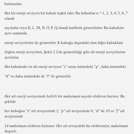
bulunurlar.
Her bir enerji seviyesi bir
kabuk
teşkil eder. Bu kabuklar
n = 1, 2, 3, 4, 5, 6, 7
olarak
sayılarla veya
K, L, M, N, O, P, Q
olarak harflerle gösterilirler. Bu kabuklar
aynı zamanda
enerji seviyelerini de gösterirler.
K
kabuğu dışındaki tüm diğer kabuklara
ilişkin enerji seviyeleri, Şekil 2.2'de gösterildiği gibi alt enerji seviyelerine
ayrılırlar.
Her kabuktaki
en alt
enerji seviyesi
"s"
onun üstündeki
"p"
, daha üstündeki
"d"
ve daha üstündeki de
"f"
ile gösterilir.
Her
alt enerji
seviyesinde
belirli bir maksimum sayıda elektron
barınır. Bu
şekilde
her kabuğun
"s"
alt seviyesinde
2
,
"p"
alt seviyesinde
6
,
"d" de 10
ve
"f"
alt
seviyesinde
14
maksimum elektron bulunur. Her alt seviyedeki bu elektronlar, maksimum
ikişerli,