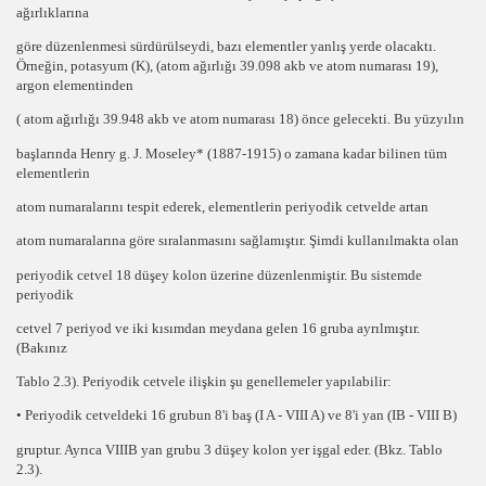
ağırlıklarına
göre düzenlenmesi sürdürülseydi, bazı elementler
yanlış
yerde olacaktı.
Örneğin, potasyum
(K),
(atom ağırlığı
39.098 akb
ve atom numarası
19
),
argon
elementinden
( atom ağırlığı 39.948 akb ve atom numarası 18) önce gelecekti. Bu yüzyılın
başlarında
Henry g. J. Moseley*
(1887-1915) o zamana kadar bilinen tüm
elementlerin
atom numaralarını tespit ederek,
elementlerin periyodik cetvelde artan
atom numaralarına
göre sıralanmasını sağlamıştır. Şimdi kullanılmakta olan
periyodik cetvel
18
düşey
kolon
üzerine düzenlenmiştir. Bu sistemde
periyodik
cetvel 7 periyod ve iki kısımdan meydana gelen
16 gruba
ayrılmıştır.
(Bakınız
Tablo 2.3). Periyodik cetvele ilişkin şu genellemeler yapılabilir:
• Periyodik cetveldeki 16 grubun 8'i
baş (I A - VIII A)
ve 8'i
yan
(IB - VIII B)
gruptur. Ayrıca VIIIB yan grubu
3 düşey kolon
yer işgal eder. (Bkz. Tablo
2.3).