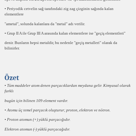
• Periyodik cetvelin sağ tarafındaki zig zag çizginin sağında kalan
elementlere
"ametal"
, solunda kalanlara da
"metal"
adı verilir.
• Grup
II A
ile
Grup III A
arasında kalan elementlere ise
"geçiş elementleri"
denir. Bunların hepsi metaldir, bu nedenle
"geçiş metalleri"
olarak da
bilinirler.
Özet
•
Tüm maddeler atom denen parçacıklardan meydana gelir. Kimyasal olarak
farklı
bugün için bilinen
109
element vardır.
• Atomu üç temel parçacık oluşturur;
proton, elektron
ve
nötron.
•
Proton
atomun
(+)
yüklü parçacığıdır.
Elektron
atomun
(-)
yüklü parçacağıdır.