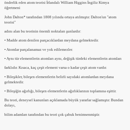
önderlik eden atom teorisi İrlandalı
William Higgins
İngiliz Kimya
öğretmeni
John Dalton*
tarafından 1808 yılında ortaya atılmıştır. Dalton'un
"atom
teorisi"
adını alan bu teorinin önemli noktaları şunlardır:
• Madde
atom
denilen parçacıklardan meydana gelmektedir.
• Atomlar
parçalanamaz
ve yok edilemezler.
• Aynı tür elementlerin atomları
aynı
,
değişik türdeki
elementlerin
atomları
farklıdır.
Kısaca, kaç çeşit element varsa o kadar çeşit atom vardır.
• Bileşikler,
bileşen elementlerin belirli sayıdaki atomlardan
meydana
gelmektedir.
•
Bileşiğin ağırlığı
, bileşen elementlerin ağırlıklarının
toplamına
eşittir.
Bu teori, deneysel kanunları açıklamada büyük yararlar sağlamıştır. Bundan
dolayı,
bilim adamları tarafından bu teori çok çabuk benimsenmiştir.