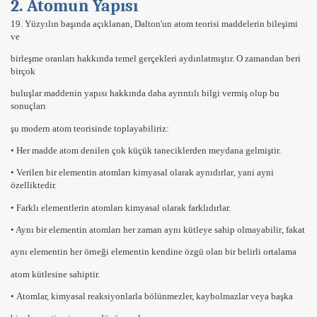
2. Atomun Yapısı
19. Yüzyılın başında açıklanan, Dalton'un atom teorisi
maddelerin bileşimi
ve
birleşme oranları hakkında temel gerçekleri aydınlatmıştır. O zamandan beri
birçok
buluşlar maddenin yapısı hakkında daha ayrıntılı bilgi vermiş olup bu
sonuçları
şu
modern atom teorisinde
toplayabiliriz:
• Her madde atom denilen
çok küçük taneciklerden
meydana gelmiştir.
• Verilen bir
elementin atomları kimyasal olarak aynıdırlar
, yani ayni
özelliktedir.
•
Farklı
elementlerin atomları
kimyasal olarak farklıdırlar.
• Aynı bir elementin atomları
her zaman aynı kütleye sahip olmayabilir
, fakat
aynı elementin her örneği elementin kendine özgü olan bir belirli
ortalama
atom kütlesine
sahiptir.
•
Atomlar, kimyasal reaksiyonlarla bölünmezler, kaybolmazlar
veya
başka