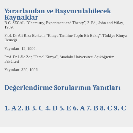
Yararlanılan ve Başvurulabilecek
Kaynaklar
B.G. SEGAL,
"Chemistry, Experiment and Theory"
, 2. Ed., John and Wilay,
1989.
Prof. Dr. Ali Rıza Berkem,
"Kimya Tarihine Toplu Bir Bakış"
, Türkiye Kimya
Derneği
Yayınları: 12, 1996.
Prof. Dr. Lâle Zor,
"Temel Kimya",
Anadolu Üniversitesi Açıköğretim
Fakültesi
Yayınları: 329, 1996.
Değerlendirme Sorularının Yanıtları
1. A 2. B 3. C 4. D 5. E 6. A 7. B 8. C 9. C