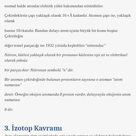
normal halde atomlar elektrik yükü bakımından
nötürdürler.
Çekirdeklerin çapı
yaklaşık olarak
10
Å
kadardır.
Atomun çapı
ise, yaklaşık
-4
olarak
bunun
10
katıdır. Bundan dolayı atom içinin büyük bir kısmı boştur.
4
Çekirdeğin
diğer temel parçacığı ise 1932 yılında keşfedilen
"nötrondur."
Nötron
, kütlesi yaklaşık olarak bir
protunun kütlesine eşit
zıt ve elektriksel
olarak
yüksüz
bir parçacıktır. Nötronun sembolü
"n"
dir.
Bir atomun çekirdeğinde bulunan
protonların sayısına
o atomun
"atom
numarası"
denir.
Örneğin
oksijen atomunda
8 proton
vardır, dolayısıyla oksijenin atom
numarası
8
dir.
3. İzotop Kavramı
Aynı elementin tüm cisimlerinde
eşit
sayıda
proton
ve
elektron
bulunduğunu