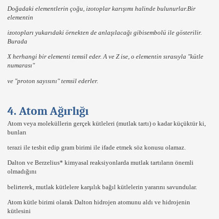
Doğadaki elementlerin çoğu,
izotoplar karışımı
halinde bulunurlar.Bir
elementin
izotopları yukarıdaki örnekten de anlaşılacağı gibi
sembolü ile gösterilir.
Burada
X
herhangi bir
elementi
temsil eder.
A
ve
Z
ise, o elementin sırasıyla
"kütle
numarası"
ve
"proton sayısını"
temsil ederler.
4. Atom Ağırlığı
Atom veya moleküllerin
gerçek kütleleri
(mutlak tartı) o kadar küçüktür ki,
bunları
terazi ile tesbit edip gram birimi ile ifade etmek söz konusu olamaz.
Dalton ve Berzelius*
kimyasal reaksiyonlarda mutlak tartıların önemli
olmadığını
belirterek,
mutlak kütlelere
karşılık
bağıl kütlelerin
yararını savundular.
Atom kütle birimi olarak
Dalton hidrojen
atomunu aldı ve hidrojenin
kütlesini